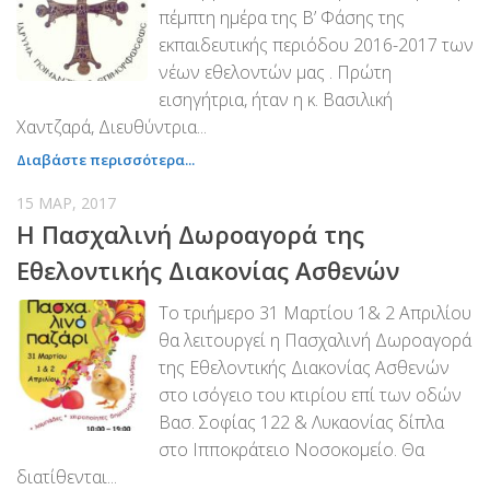
πέμπτη ημέρα της Β’ Φάσης της
εκπαιδευτικής περιόδου 2016-2017 των
νέων εθελοντών μας . Πρώτη
εισηγήτρια, ήταν η κ. Βασιλική
Χαντζαρά, Διευθύντρια...
Διαβάστε περισσότερα...
15 ΜΑΡ, 2017
Η Πασχαλινή Δωροαγορά της
Εθελοντικής Διακονίας Ασθενών
Το τριήμερο 31 Μαρτίου 1& 2 Απριλίου
θα λειτουργεί η Πασχαλινή Δωροαγορά
της Εθελοντικής Διακονίας Ασθενών
στο ισόγειο του κτιρίου επί των οδών
Βασ. Σοφίας 122 & Λυκαονίας δίπλα
στο Ιπποκράτειο Νοσοκομείο. Θα
διατίθενται...