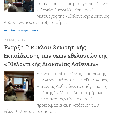
εκπαίδευσης. Πρώτη εισηγήτρια, ήταν η
Βραβεύσεις
κ. Δαγκλή Ευαγγελία, Κοινωνική
Εθελοντές
Λειτουργός της «Εθελοντικής Διακονίας
Ασθενών», που ανέπτυξε το θέμα:...
Γίνε εθελοντής
Διαβάστε περισσότερα...
Εκπαίδευση
23 ΜΆΙ, 2017
Θεωρητική
Έναρξη Γ’ κύκλου Θεωρητικής
Πρακτική
Εκπαίδευσης των νέων εθελοντών της
Υποστήριξη
«Εθελοντικής Διακονίας Ασθενών»
Εποπτεία
Ξεκίνησε ο τρίτος κύκλος εκπαίδευσης
Ομάδες Στήριξης
των νέων εθελοντών της «Εθελοντικής
Εμπειρίες
Διακονίας Ασθενών», το απόγευμα της
Μικρές ιστορίες
Τετάρτης 17 Μαΐου. Διαρκής μέριμνα
της «Διακονίας» είναι η σωστή
Στήριξέ μας
προετοιμασία και η κατάρτιση των
Με τραπεζική κατάθεση
νέων εθελοντών, οι οποίοι...