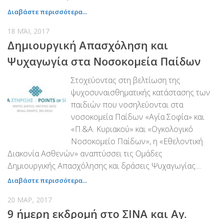
PayPal
Διαβάστε περισσότερα...
Δράσεις
18 ΜΆΙ, 2017
Τομείς
Δημιουργική Απασχόληση και
Ψυχαγωγία στα Νοσοκομεία Παίδων
Νοσοκομεία
Διακονία Κατ οίκον
Στοχεύοντας στη βελτίωση της
Φιλοξενία Κατ οίκον
ψυχοσυναισθηματικής κατάστασης των
παιδιών που νοσηλεύονται στα
Συνεργαζόμενοι Φορείς
νοσοκομεία Παίδων «Αγία Σοφία» και
Εκδηλώσεις
«Π.&Α. Κυριακού» και «Ογκολογικό
Ανακοινώσεις
Νοσοκομείο Παίδων», η «Εθελοντική
Διακονία Ασθενών» αναπτύσσει τις Ομάδες
Αρχείο Ανακοινώσεων
Δημιουργικής Απασχόλησης και δράσεις Ψυχαγωγίας....
Υποστηρικτές
Διαβάστε περισσότερα...
Δωρητές
20 ΜΑΡ, 2017
Χορηγοί
9 ήμερη εκδρομή στο ΣΙΝΑ και Αγ.