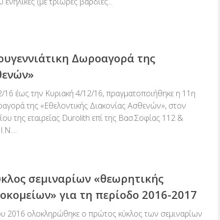
 ενήλικες (με τρίωρες βάρδιες...
ουγεννιάτικη Δωροαγορά της
θενών»
/16 έως την Κυριακή 4/12/16, πραγματοποιήθηκε η 11η
οαγορά της «Εθελοντικής Διακονίας Ασθενών», στον
ου της εταιρείας Durolith επί της Βασ.Σοφίας 112 &
Ν....
κλος σεμιναρίων «θεωρητικής
οκομείων» για τη περίοδο 2016-2017
ου 2016 ολοκληρώθηκε ο πρώτος κύκλος των σεμιναρίων