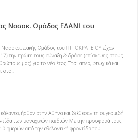
ας Νοσοκ. Ομάδος ΕΔΑΝΙ του
ς Νοσοκομειακής Ομάδος του ΙΠΠΟΚΡΑΤΕΙΟΥ είχαν
017) την πρώτη τους σύναξη & δράση (επίσκεψης στους
ώπους μας) για το νέο έτος. Έτσι απλά, φτωχικά και
 στο...
 κάλαντα, ήρθαν στην Αθήνα και διέθεσαν τη συγκομιδή
ροντίδα των μοναχικών παιδιών Με την προσφορά τους
10 ημερών από την εθελοντική φροντίδα του...