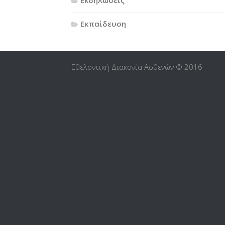
Εκδηλώσεις
Εκπαίδευση
Εθελοντική Διακονία Ασθενών © 2016