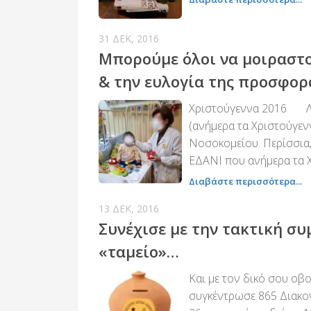
31 ΔΕΚ, 2016
Μπορούμε όλοι να μοιραστο
& την ευλογία της προσφορ
Χριστούγεννα 2016 Λι
(ανήμερα τα Χριστούγεν
Νοσοκομείου. Περίσσια,
ΕΔΑΝΙ που ανήμερα τα Χ
Διαβάστε περισσότερα...
13 ΔΕΚ, 2016
Συνέχισε με την τακτική συ
«ταμείο»…
Και με τον δικό σου οβο
συγκέντρωσε 865 Διακον