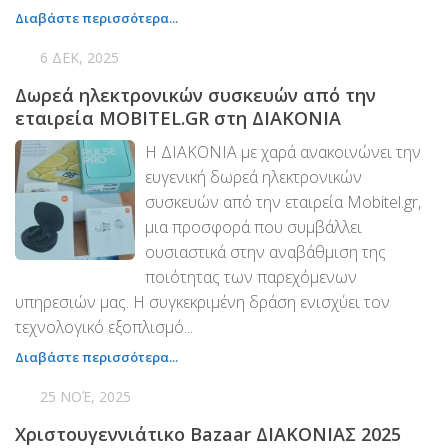
στους αδύναμους.
PayPal
Διαβάστε περισσότερα...
Δράσεις
6 ΔΕΚ, 2025
Τομείς
Δωρεά ηλεκτρονικών συσκευών από την
εταιρεία MOBITEL.GR στη ΔΙΑΚΟΝΙΑ
Νοσοκομεία
Η ΔΙΑΚΟΝΙΑ με χαρά ανακοινώνει την
Διακονία Κατ οίκον
ευγενική δωρεά ηλεκτρονικών
Φιλοξενία Κατ οίκον
συσκευών από την εταιρεία Mobitel.gr,
Συνεργαζόμενοι Φορείς
μια προσφορά που συμβάλλει
ουσιαστικά στην αναβάθμιση της
Εκδηλώσεις
ποιότητας των παρεχόμενων
Ανακοινώσεις
υπηρεσιών μας. Η συγκεκριμένη δράση ενισχύει τον
Αρχείο Ανακοινώσεων
τεχνολογικό εξοπλισμό...
Υποστηρικτές
Διαβάστε περισσότερα...
Δωρητές
25 ΝΟΈ, 2025
Χορηγοί
Χριστουγεννιάτικο Bazaar ΔΙΑΚΟΝΙΑΣ 2025