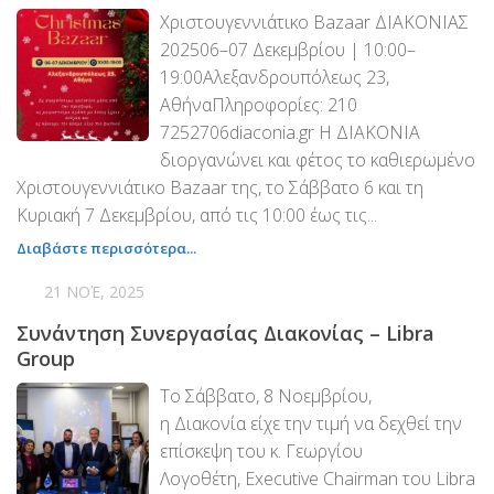
Χορηγοί Επικοινωνίας
Χριστουγεννιάτικο Bazaar ΔΙΑΚΟΝΙΑΣ
202506–07 Δεκεμβρίου | 10:00–
Επικοινωνία
19:00Αλεξανδρουπόλεως 23,
ΑθήναΠληροφορίες: 210
7252706diaconia.gr Η ΔΙΑΚΟΝΙΑ
διοργανώνει και φέτος το καθιερωμένο
Χριστουγεννιάτικο Bazaar της, τo Σάββατο 6 και τη
Κυριακή 7 Δεκεμβρίου, από τις 10:00 έως τις...
Διαβάστε περισσότερα...
21 ΝΟΈ, 2025
Συνάντηση Συνεργασίας Διακονίας – Libra
Group
Το Σάββατο, 8 Νοεμβρίου,
η Διακονία είχε την τιμή να δεχθεί την
επίσκεψη του κ. Γεωργίου
Λογοθέτη, Executive Chairman του Libra