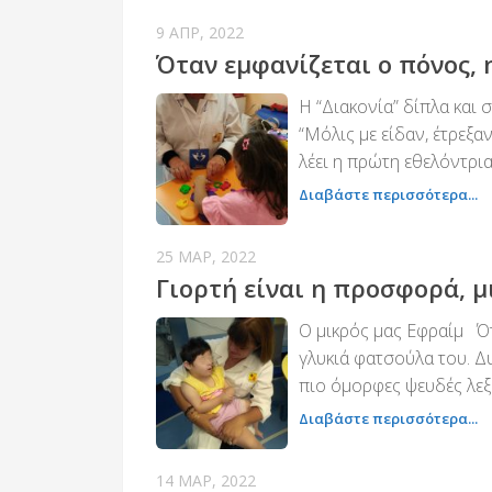
9 ΑΠΡ, 2022
Όταν εμφανίζεται ο πόνος,
Η “Διακονία” δίπλα και 
“Μόλις με είδαν, έτρεξα
λέει η πρώτη εθελόντρια
Διαβάστε περισσότερα...
25 ΜΑΡ, 2022
Γιορτή είναι η προσφορά, μ
Ο μικρός μας Εφραίμ Ότ
γλυκιά φατσούλα του. Δυ
πιο όμορφες ψευδές λεξο
Διαβάστε περισσότερα...
14 ΜΑΡ, 2022