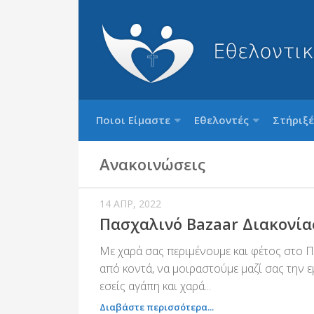
Ποιοι Είμαστε
Εθελοντές
Στήριξέ
Ανακοινώσεις
14 ΑΠΡ, 2022
Πασχαλινό Bazaar Διακονία
Με χαρά σας περιμένουμε και φέτος στο 
από κοντά, να μοιραστούμε μαζί σας την ε
εσείς αγάπη και χαρά...
Διαβάστε περισσότερα...