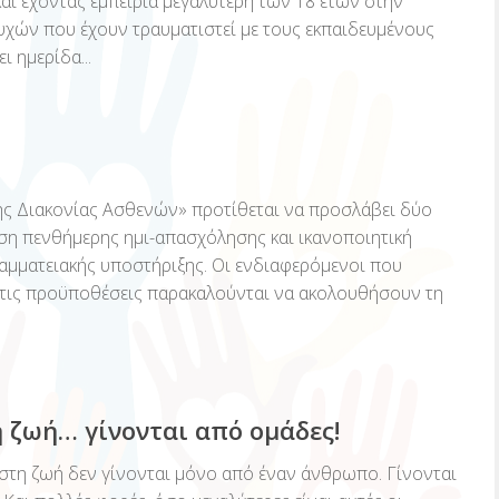
αι έχοντας εμπειρία μεγαλύτερη των 18 ετών στην
χών που έχουν τραυματιστεί με τους εκπαιδευμένους
ι ημερίδα...
ής Διακονίας Ασθενών» προτίθεται να προσλάβει δύο
ση πενθήμερης ημι-απασχόλησης και ικανοποιητική
αμματειακής υποστήριξης. Οι ενδιαφερόμενοι που
 τις προϋποθέσεις παρακαλούνται να ακολουθήσουν τη
 ζωή… γίνονται από ομάδες!
στη ζωή δεν γίνονται μόνο από έναν άνθρωπο. Γίνονται