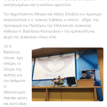
Χορηγοί Επικοινωνίας
νοσηλευομένων και η κατ΄οίκον φροντίδα.
Επικοινωνία
Τον Αρχιεπίσκοπο Αθηνών και πάσης Ελλάδος κ.κ. Ιερώνυμο
εκπροσώπησε ο π. Ιωάννης Σαβάκης ο οποίος εξήρε την
προσφορά του Προέδρου της Εθελοντικής Διακονίας
Ασθενών π. Βασιλείου Κοντογιάννη « του εμπνευστή και
ψυχή της Διακονίας» όπως είπε.
«
Ο π.
Βασίλειος,
τόνισε, έχει
σπείρει το
δέντρο της
αγάπης για
τον άνθρωπο.
Ο
εθελοντισμός
περνάει κρίση
και αυτό κάνει