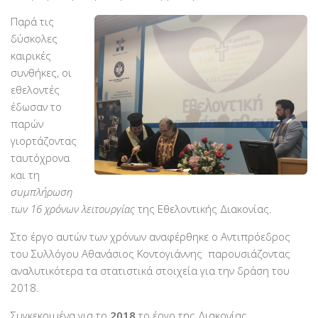
Βραβεύσεις
Παρά τις
δύσκολες
Εθελοντές
καιρικές
Γίνε εθελοντής
συνθήκες, οι
Εκπαίδευση
εθελοντές
έδωσαν το
Θεωρητική
παρών
Πρακτική
γιορτάζοντας
ταυτόχρονα
Υποστήριξη
και τη
Εποπτεία
συμπλήρωση
Ομάδες Στήριξης
των 16 χρόνων λειτουργίας
της Εθελοντικής Διακονίας.
Εμπειρίες
Στο έργο αυτών των χρόνων αναφέρθηκε ο Αντιπρόεδρος
του Συλλόγου Αθανάσιος Κοντογιάννης παρουσιάζοντας
Μικρές ιστορίες
αναλυτικότερα τα στατιστικά στοιχεία για την δράση του
Στήριξέ μας
2018.
Με τραπεζική κατάθεση
Συγκεκριμένα για το
2018
το έργο της Διακονίας