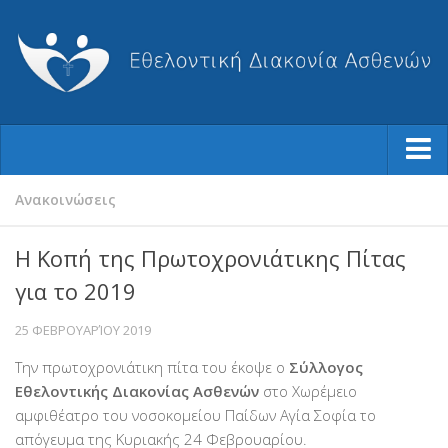
Ποιοι Είμαστε
Ανακοινώσεις
Φιλοσοφία μας
Η Κοπή της Πρωτοχρονιάτικης Πίτας
Η Ιστορία μας
για το 2019
Ο Σύλλογος
25 ΦΕΒΡΟΥΑΡΊΟΥ 2019
Το Διοικητικό Συμβούλιο
Την πρωτοχρονιάτικη πίτα του έκοψε ο
Σύλλογος
Καταστατικό
Εθελοντικής Διακονίας Ασθενών
στο Χωρέμειο
Ισολογισμοί-Απολογισμοί
αμφιθέατρο του νοσοκομείου Παίδων Αγία Σοφία το
Βραβεύσεις
απόγευμα της Κυριακής 24 Φεβρουαρίου.