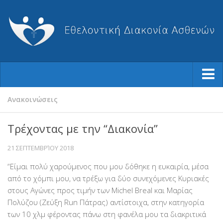
Ποιοι Είμαστε
Ανακοινώσεις
Φιλοσοφία μας
Τρέχοντας με την “Διακονία”
Η Ιστορία μας
21 ΣΕΠΤΕΜΒΡΊΟΥ 2018
Ο Σύλλογος
“Είμαι πολύ χαρούμενος που μου δόθηκε η ευκαιρία, μέσα
Το Διοικητικό Συμβούλιο
από το χόμπι μου, να τρέξω για δύο συνεχόμενες Κυριακές
Καταστατικό
στους Αγώνες προς τιμήν των Michel Breal και Μαρίας
Ισολογισμοί-Απολογισμοί
Πολύζου (Ζεύξη Run Πάτρας) αντίστοιχα, στην κατηγορία
των 10 χλμ φέροντας πάνω στη φανέλα μου τα διακριτικά
Βραβεύσεις