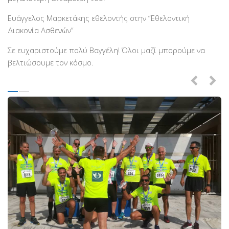
PayPal
Ευάγγελος Μαρκετάκης εθελοντής στην “Εθελοντική
Δράσεις
Διακονία Ασθενών”
Τομείς
Σε ευχαριστούμε πολύ Βαγγέλη! Όλοι μαζί μπορούμε να
Νοσοκομεία
βελτιώσουμε τον κόσμο.
Διακονία Κατ οίκον
Φιλοξενία Κατ οίκον
Συνεργαζόμενοι Φορείς
Εκδηλώσεις
Ανακοινώσεις
Αρχείο Ανακοινώσεων
Υποστηρικτές
Δωρητές
Χορηγοί