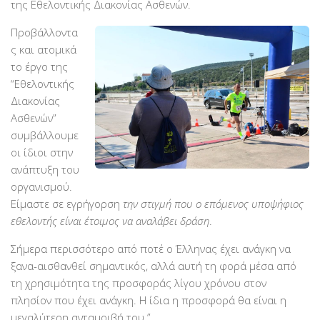
της Εθελοντικής Διακονίας Ασθενών.
Βραβεύσεις
Προβάλλοντα
Εθελοντές
ς και ατομικά
Γίνε εθελοντής
το έργο της
“Εθελοντικής
Εκπαίδευση
Διακονίας
Θεωρητική
Ασθενών”
συμβάλλουμε
Πρακτική
οι ίδιοι στην
Υποστήριξη
ανάπτυξη του
Εποπτεία
οργανισμού.
Είμαστε σε εγρήγορση
την στιγμή που ο επόμενος υποψήφιος
Ομάδες Στήριξης
εθελοντής είναι έτοιμος να αναλάβει δράση
.
Εμπειρίες
Σήμερα περισσότερο από ποτέ ο Έλληνας έχει ανάγκη να
Μικρές ιστορίες
ξανα-αισθανθεί σημαντικός, αλλά αυτή τη φορά μέσα από
Στήριξέ μας
τη χρησιμότητα της προσφοράς λίγου χρόνου στον
πλησίον που έχει ανάγκη. Η ίδια η προσφορά θα είναι η
Με τραπεζική κατάθεση
μεγαλύτερη ανταμοιβή του.”