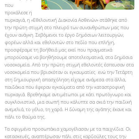
Χορηγοί Επικοινωνίας
που
προκάλεσε η
Επικοινωνία
πυρκαγιά, η «Εθελοντική Διακονία Ασθενών» στάθηκε από
την πρώτη στιγμή στο πλευρό των συνανθρώπων μας που
έχουν ανάγκη. Σεβόμενοι το έργο δημόσιων λειτουργών,
φορέων αλλά και εθελοντών στο πεδίο που επλήγη,
προσφέραμε τη βοήθειά μας εκεί που πραγματικά
μπορούσαμε να βοηθήσουμε αποτελεσματικά, στα δημόσια
νοσοκομεία. Από την πρώτη στιγμή εθελοντές έσπευσαν στα
νοσοκομεία που βρισκόταν οι εγκαυματίες ενώ την Τετάρτη
στη δημιουργική απασχόληση είχαμε ανάμεσα στα άλλα,
παιδάκια που έφεραν εγκαύματα από την καταστροφική
πυρκαγιά. Βρεθήκαμε αντιμέτωποι με κάτι πρωτόγνωρο και
συγκλονιστικό, μια σιωπή που κάλυπτε σα σκιά την παιδική
ανεμελιά, το γέλιο, τη χαρά. Η δύναμη της αγάπης έκανε και
πάλι το θαύμα της.
Τα σφιγμένα προσωπάκια χαμογέλασαν με τα παιχνίδια. Οι
κατασκευές, αναπτέρωσαν πάλι στις καρδούλες τους την