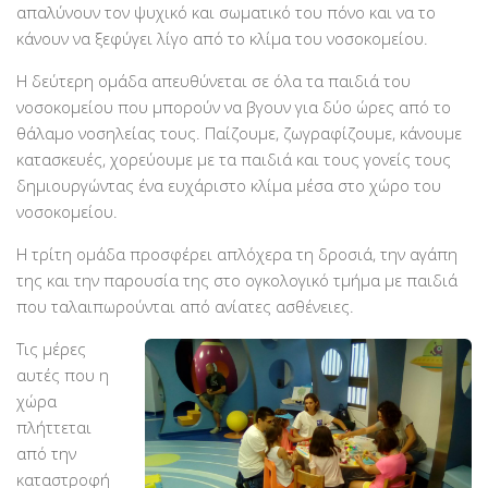
απαλύνουν τον ψυχικό και σωματικό του πόνο και να το
PayPal
κάνουν να ξεφύγει λίγο από το κλίμα του νοσοκομείου.
Δράσεις
Η δεύτερη ομάδα απευθύνεται σε όλα τα παιδιά του
Τομείς
νοσοκομείου που μπορούν να βγουν για δύο ώρες από το
Νοσοκομεία
θάλαμο νοσηλείας τους. Παίζουμε, ζωγραφίζουμε, κάνουμε
κατασκευές, χορεύουμε με τα παιδιά και τους γονείς τους
Διακονία Κατ οίκον
δημιουργώντας ένα ευχάριστο κλίμα μέσα στο χώρο του
Φιλοξενία Κατ οίκον
νοσοκομείου.
Συνεργαζόμενοι Φορείς
Η τρίτη ομάδα προσφέρει απλόχερα τη δροσιά, την αγάπη
Εκδηλώσεις
της και την παρουσία της στο ογκολογικό τμήμα με παιδιά
που ταλαιπωρούνται από ανίατες ασθένειες.
Ανακοινώσεις
Τις μέρες
Αρχείο Ανακοινώσεων
αυτές που η
Υποστηρικτές
χώρα
πλήττεται
Δωρητές
από την
Χορηγοί
καταστροφή