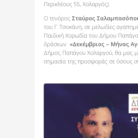
Περικλέους 55, Χολαργός).
Ο
τενόρος
Σταύρος Σαλαμπασόπο
του Γ. Τσοκάνη, σε μελωδίες αγαπημέ
Παιδική Χορωδία του Δήμου Παπάγου
δράσεων
«Δεκέμβριος – Μήνας Αγ
Δήμος Παπάγου Χολαργού, θα μας μ
σημασία της προσφοράς σε όσους σ