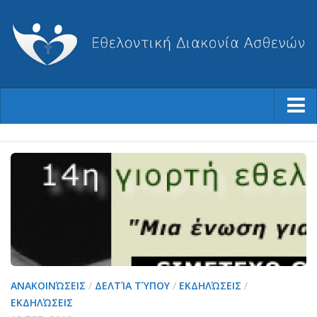
Ποιοι Είμαστε
Φιλοσοφία μας
Η Ιστορία μας
Ο Σύλλογος
Το Διοικητικό Συμβούλιο
Καταστατικό
Ισολογισμοί-Απολογισμοί
ΑΝΑΚΟΙΝΏΣΕΙΣ
/
ΔΕΛΤΊΑ ΤΎΠΟΥ
/
ΕΚΔΗΛΏΣΕΙΣ
/
ΕΚΔΗΛΏΣΕΙΣ
Βραβεύσεις