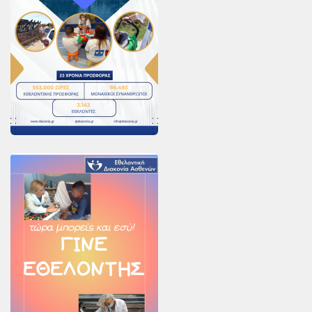
PayPal
Δράσεις
Τομείς
Νοσοκομεία
Διακονία Κατ οίκον
Φιλοξενία Κατ οίκον
Συνεργαζόμενοι Φορείς
Εκδηλώσεις
Ανακοινώσεις
Αρχείο Ανακοινώσεων
Υποστηρικτές
Δωρητές
Χορηγοί