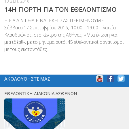
13 ΣΕΠ, 2016
Βραβεύσεις
14Η ΓΙΟΡΤΗ ΓΙΑ ΤΟΝ ΕΘΕΛΟΝΤΙΣΜΟ
Εθελοντές
Η Ε.Δ.Α.Ν.Ι. ΘΑ ΕΙΝΑΙ ΕΚΕΙ. ΣΑΣ ΠΕΡΙΜΕΝΟΥΜΕ!
Γίνε εθελοντής
Σάββατο,17 Σεπτεμβρίου 2016, 10.00 – 19.00 Πλατεία
Κλαυθμώνος, στο κέντρο της Αθήνας «Μια ένωση για
Εκπαίδευση
μια ιδέα!!», με το μήνυμα αυτό, 45 εθελοντικοί οργανισμοί
Θεωρητική
με τους εκατοντάδες...
Πρακτική
Υποστήριξη
Εποπτεία
ΑΚΟΛΟΥΘΗΣΤΕ ΜΑΣ:
Ομάδες Στήριξης
ΕΘΕΛΟΝΤΙΚΗ ΔΙΑΚΟΝΙΑ ΑΣΘΕΝΩΝ
Εμπειρίες
Μικρές ιστορίες
Στήριξέ μας
Με τραπεζική κατάθεση