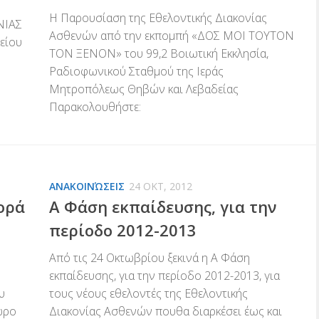
Η Παρουσίαση της Εθελοντικής Διακονίας
ΝΙΑΣ
Ασθενών από την εκπομπή «ΔΟΣ ΜΟΙ ΤΟΥΤΟΝ
λείου
ΤΟΝ ΞΕΝΟΝ» του 99,2 Βοιωτική Εκκλησία,
Ραδιοφωνικού Σταθμού της Ιεράς
Μητροπόλεως Θηβών και Λεβαδείας
Παρακολουθήστε:
ΑΝΑΚΟΙΝΏΣΕΙΣ
24 ΟΚΤ, 2012
ορά
Α Φάση εκπαίδευσης, για την
περίοδο 2012-2013
Από τις 24 Οκτωβρίου ξεκινά η Α Φάση
εκπαίδευσης, για την περίοδο 2012-2013, για
υ
τους νέους εθελοντές της Εθελοντικής
ώρο
Διακονίας Ασθενών πουθα διαρκέσει έως και