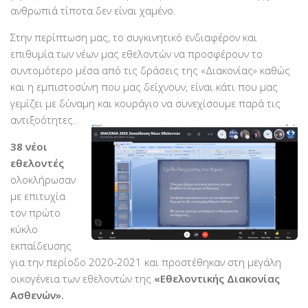
ανθρωπιά τίποτα δεν είναι χαμένο.
Βραβεύσεις
Στην περίπτωση μας, το συγκινητικό ενδιαφέρον και
Εθελοντές
επιθυμία των νέων μας εθελοντών να προσφέρουν το
Γίνε εθελοντής
συντομότερο μέσα από τις δράσεις της «Διακονίας» καθώς
Εκπαίδευση
και η εμπιστοσύνη που μας δείχνουν, είναι κάτι που μας
γεμίζει με δύναμη και κουράγιο ν
α συνεχίσουμε παρά τις
Θεωρητική
αντιξοότητες.
Πρακτική
38 νέοι
Υποστήριξη
εθελοντές
Εποπτεία
ολοκλήρωσαν
με επιτυχία
Ομάδες Στήριξης
τον πρώτο
Εμπειρίες
κύκλο
εκπαίδευσης
Μικρές ιστορίες
για την περίοδο 2020-2021 και προστέθηκαν στη μεγάλη
Στήριξέ μας
οικογένεια των εθελοντών της
«Εθελοντικής Διακονίας
Ασθενών».
Με τραπεζική κατάθεση