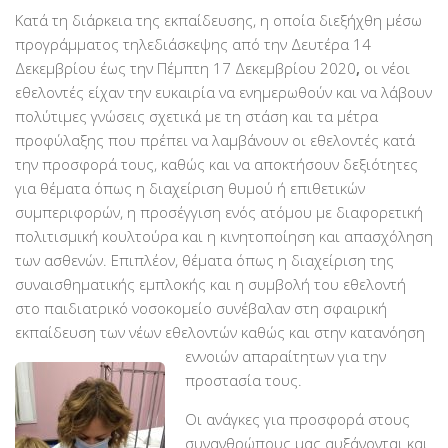
PayPal
Κατά τη διάρκεια της εκπαίδευσης, η οποία διεξήχθη μέσω
προγράμματος τηλεδιάσκεψης από την Δευτέρα 14
Δράσεις
Δεκεμβρίου έως την Πέμπτη 17 Δεκεμβρίου 2020
,
οι νέοι
Τομείς
εθελοντές είχαν την ευκαιρία να ενημερωθούν και να λάβουν
πολύτιμες γνώσεις σχετικά με τη στάση και τα μέτρα
Νοσοκομεία
προφύλαξης που πρέπει να λαμβάνουν οι εθελοντές κατά
Διακονία Κατ οίκον
την προσφορά τους, καθώς και να αποκτήσουν δεξιότητες
Φιλοξενία Κατ οίκον
για θέματα όπως η διαχείριση θυμού ή επιθετικών
συμπεριφορών, η προσέγγιση ενός ατόμου με διαφορετική
Συνεργαζόμενοι Φορείς
πολιτισμική κουλτούρα και η κινητοποίηση και απασχόληση
Εκδηλώσεις
των ασθενών. Επιπλέον, θέματα όπως η διαχείριση της
συναισθηματικής εμπλοκής και η συμβολή του εθελοντή
Ανακοινώσεις
στο παιδιατρικό νοσοκομείο συνέβαλαν στη σφαιρική
Αρχείο Ανακοινώσεων
εκπαίδευση των νέων εθελοντών καθώς και στην κατανόηση
εννοιών
απαραίτητων για την
Υποστηρικτές
προστασία τους.
Δωρητές
Οι ανάγκες για προσφορά στους
Χορηγοί
συνανθρώπους μας αυξάνονται και