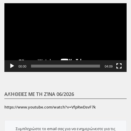
Πρόγραμμα
Αναπαραγωγής
Βίντεο
00:00
04:09
ΑΛΉΘΕΙΕΣ ΜΕ ΤΗ ΖΊΝΑ 06/2026
https://www.youtube.com/watch?v=VfpRwDsvF7k
Συμπληρώστε το email σας για να ενημερώνεστε για τις