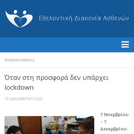
Ποιοι Είμαστε
Ανακοινώσεις
Φιλοσοφία μας
Όταν στη προσφορά δεν υπάρχει
Η Ιστορία μας
lockdown
Ο Σύλλογος
15 ΔΕΚΕΜΒΡΊΟΥ 2020
Το Διοικητικό Συμβούλιο
Καταστατικό
7 Νοεμβρίου
Ισολογισμοί-Απολογισμοί
– 7
Δεκεμβρίου:
Βραβεύσεις