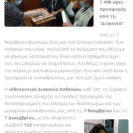
1.448 ώρες
Βραβεύσεις
προσφοράς
από τη
Εθελοντές
“Διακονία”.
Γίνε εθελοντής
Από τις 7
Εκπαίδευση
Νοεμβρίου βιώνουμε όλοι μας ένα δεύτερο lockdown. Ένα
Θεωρητική
lockdown που κάνει πολλά από τα πράγματα που θέλουμε
να κάνουμε, να σταματούν. Είναι κάποια πράγματα όμως
Πρακτική
που δεν μπορούν να σταματήσουν. Αντιθέτως η κρίση κάνει
Υποστήριξη
την ανάγκη γι αυτά ακόμα μεγαλύτερη. Ένα από αυτά είναι η
Εποπτεία
προσφορά σε συνανθρώπους μας που μας έχουν ανάγκη.
Ομάδες Στήριξης
Η
«Εθελοντική Διακονία Ασθενών»
, καθ’ όλη τη διάρκεια
του lockdown, συνεχίζει τις δράσεις προσφοράς της.
Εμπειρίες
Ανταποκρινόμενη στο κάλεσμα των Νοσοκομείων και των
Μικρές ιστορίες
μοναχικών συνανθρώπων μας, από τις
7 Νοεμβρίου
έως τις
Στήριξέ μας
7 Δεκεμβρίου,
με την απαραίτητη
συμβολή
122
καταρτισμένων και
Με τραπεζική κατάθεση
απόλυτα συνεπών στην τήρηση των