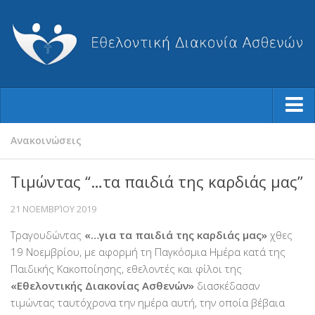
Ποιοι Είμαστε
Ανακοινώσεις
Φιλοσοφία μας
Τιμώντας “…τα παιδιά της καρδιάς μας”
Η Ιστορία μας
21 ΝΟΕΜΒΡΊΟΥ 2019
Ο Σύλλογος
Τραγουδώντας
«…για τα παιδιά της καρδιάς μας»
χθες
Το Διοικητικό Συμβούλιο
19 Νοεμβρίου, με αφορμή τη Παγκόσμια Ημέρα κατά της
Καταστατικό
Παιδικής Κακοποίησης, εθελοντές και φίλοι της
Ισολογισμοί-Απολογισμοί
«Εθελοντικής Διακονίας Ασθενών»
διασκέδασαν
τιμώντας ταυτόχρονα την ημέρα αυτή, την οποία βέβαια
Βραβεύσεις