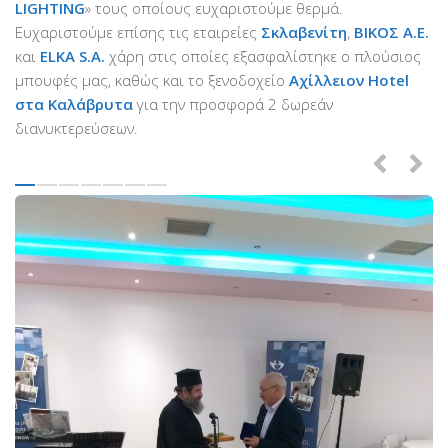
LIGHTING
» τους οποίους ευχαριστούμε θερμά.
Ευχαριστούμε επίσης τις εταιρείες
Σκλαβενίτη
,
ΒΙΚΟΣ Α.Ε.
και
ELKA S.A.
χάρη στις οποίες εξασφαλίστηκε ο πλούσιος
μπουφές μας, καθώς και το ξενοδοχείο
Αχίλλειον Hotel
στα Καλάβρυτα
για την προσφορά 2 δωρεάν
διανυκτερεύσεων.