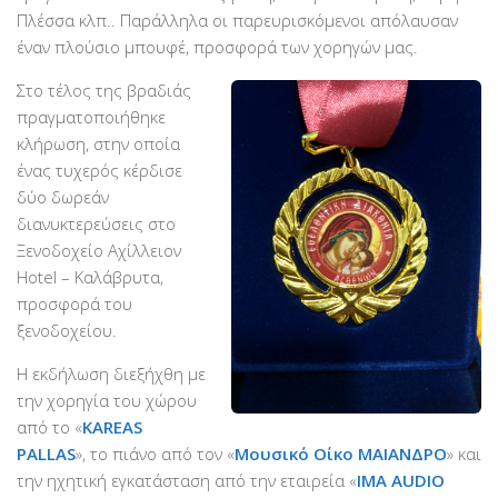
Πλέσσα κλπ.. Παράλληλα οι παρευρισκόμενοι απόλαυσαν
έναν πλούσιο μπουφέ, προσφορά των χορηγών μας.
Στο τέλος της βραδιάς
πραγματοποιήθηκε
κλήρωση, στην οποία
ένας τυχερός κέρδισε
δύο δωρεάν
διανυκτερεύσεις στο
Ξενοδοχείο Αχίλλειον
Hotel – Καλάβρυτα,
προσφορά του
ξενοδοχείου.
Η εκδήλωση διεξήχθη με
την χορηγία του χώρου
από το «
KAREAS
PALLAS
», το πιάνο από τον «
Μουσικό Οίκο ΜΑΙΑΝΔΡΟ
» και
την ηχητική εγκατάσταση από την εταιρεία «
ΙΜΑ AUDIO