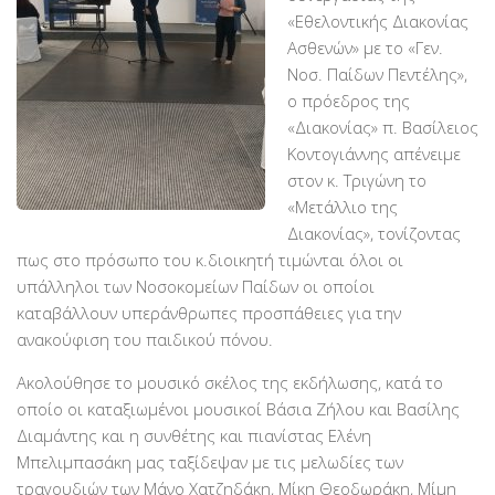
Χορηγοί Επικοινωνίας
«Εθελοντικής Διακονίας
Ασθενών» με το «Γεν.
Επικοινωνία
Νοσ. Παίδων Πεντέλης»,
ο πρόεδρος της
«Διακονίας» π. Βασίλειος
Κοντογιάννης απένειμε
στον κ. Τριγώνη το
«Μετάλλιο της
Διακονίας», τονίζοντας
πως στο πρόσωπο του κ.διοικητή τιμώνται όλοι οι
υπάλληλοι των Νοσοκομείων Παίδων οι οποίοι
καταβάλλουν υπεράνθρωπες προσπάθειες για την
ανακούφιση του παιδικού πόνου.
Ακολούθησε το μουσικό σκέλος της εκδήλωσης, κατά το
οποίο οι καταξιωμένοι μουσικοί Βάσια Ζήλου και Βασίλης
Διαμάντης και η συνθέτης και πιανίστας Ελένη
Μπελιμπασάκη μας ταξίδεψαν με τις μελωδίες των
τραγουδιών των Μάνο Χατζηδάκη, Μίκη Θεοδωράκη, Μίμη