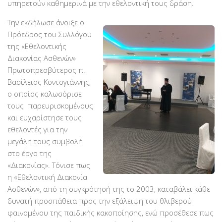
υπηρετούν καθημερινά με την εθελοντική τους δράση.
Βραβεύσεις
Την εκδήλωσε άνοιξε ο
Εθελοντές
Πρόεδρος του Συλλόγου
Γίνε εθελοντής
της «Εθελοντικής
Διακονίας Ασθενών»
Εκπαίδευση
Πρωτοπρεσβύτερος π.
Θεωρητική
Βασίλειος Κοντογιάννης,
ο οποίος καλωσόρισε
Πρακτική
τους παρευρισκομένους
Υποστήριξη
και ευχαρίστησε τους
Εποπτεία
εθελοντές για την
μεγάλη τους συμβολή
Ομάδες Στήριξης
στο έργο της
Εμπειρίες
«Διακονίας». Τόνισε πως
η «Εθελοντική Διακονία
Μικρές ιστορίες
Ασθενών», από τη συγκρότησή της το 2003, καταβάλει κάθε
Στήριξέ μας
δυνατή προσπάθεια προς την εξάλειψη του θλιβερού
φαινομένου της παιδικής κακοποίησης, ενώ προσέθεσε πως
Με τραπεζική κατάθεση