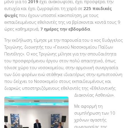
μόνο για το
2019
έχει ανακουφίσει, έχει προσφέρει την
PayPal
ευτυχία και έχει ζωγραφίσει τη χαρά σε
225 παιδικές
Δράσεις
ψυχές
που έχουν υποστεί κακοποίηση, με τους
εκπαιδευμένους εθελοντές της να βρίσκονται κοντά τους 9
Τομείς
ώρες καθημερινά,
7 ημέρες την εβδομάδα
.
Νοσοκομεία
Την εκδήλωση, τίμησε με την παρουσία του ο κος Ευάγγελος
Διακονία Κατ οίκον
Τριγώνης, διοικητής του «Γενικού Νοσοκομείου Παίδων
Φιλοξενία Κατ οίκον
Πεντέλης». Ο κος Τριγώνης μίλησε για την σπουδαιότητα
του προσφερόμενου έργου στον πολύ απαιτητικό, όπως
Συνεργαζόμενοι Φορείς
τόνισε χώρο του νοσοκομείου, στην αρμονική συνεργασία
Εκδηλώσεις
των δύο φορέων ενώ στάθηκε ιδιαιτέρως στην εμπιστοσύνη
που δείχνει το Νοσοκομείο στους εκπαιδευμένους και
Ανακοινώσεις
διαρκώς υποστηριζόμενους εθελοντές της
«Εθελοντικής
Αρχείο Ανακοινώσεων
Διακονίας Ασθενών».
Υποστηρικτές
Με αφορμή τη
Δωρητές
συμπλήρωση των 10
χρόνων αγαστής
Χορηγοί
συνεργασίας της