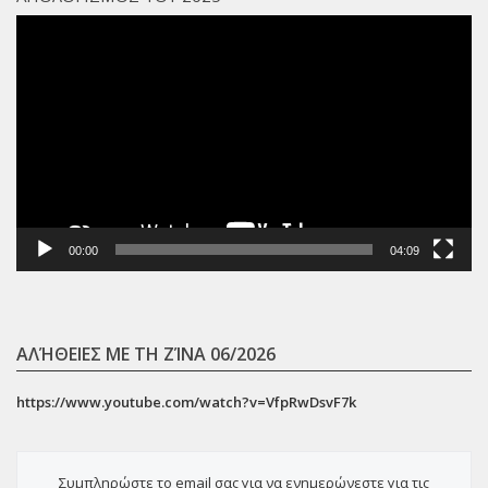
Πρόγραμμα
Αναπαραγωγής
Βίντεο
00:00
04:09
ΑΛΉΘΕΙΕΣ ΜΕ ΤΗ ΖΊΝΑ 06/2026
https://www.youtube.com/watch?v=VfpRwDsvF7k
Συμπληρώστε το email σας για να ενημερώνεστε για τις