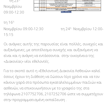
τη 23
PayPal
Νοεμβρίου
Δράσεις
09:00-12:30
Τομείς
τη 16
η
Νοεμβρίου 09:00-12:30 τη 24
η
Νοεμβρίου 12:00-
Νοσοκομεία
15:15
Διακονία Κατ οίκον
Οι ανάγκες αυτής της παρουσίας είναι πολλές, συνεχείς και
Φιλοξενία Κατ οίκον
αυξανόμενες, με αποτέλεσμα συνεχής και αυξανόμενη να
Συνεργαζόμενοι Φορείς
είναι και η ανάγκη να εντάσσονται στην οικογένεια της
Εκδηλώσεις
«Διακονίας» νέοι εθελοντές.
Ανακοινώσεις
Για το σκοπό αυτό η «Εθελοντική Διακονία Ασθενών» καλεί
όσους έχουν τη διάθεση να δώσουν λίγο χρόνο και να τον
Αρχείο Ανακοινώσεων
κάνουν χαρά στα πρόσωπα εγκαταλελειμμένων παιδιών και
Υποστηρικτές
ασθενών, να επικοινωνήσουν με το γραφείο της στα
τηλέφωνα 2107752706, 2107252706 ώστε να συμμετέχουν
Δωρητές
στην προγραμματισμένη εκπαίδευση .
Χορηγοί