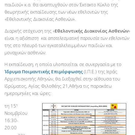
παιδιού» κ.α θα αναπτυχθούν στον Έκτακτο Κύκλο της
Βραβεύσεις
θεωρητικής εκπαίδευσης των νέων εθελοντών της
Εθελοντές
«Εθελοντικής Διακονίας Ασθενών».
Γίνε εθελοντής
Διαρκής στόχευση της «
Εθελοντικής Διακονίας Ασθενών
»
Εκπαίδευση
είναι η
αξιόπιστη και αποτελεσματική παρουσία των εθελοντών
της στο πλευρό των εγκαταλελειμμένων παιδιών και
Θεωρητική
μοναχικών ασθενών.
Πρακτική
Η εκπαίδευση, η οποία υλοποιείται σε συνεργασία με το
Υποστήριξη
Ίδρυμα Ποιμαντικής Επιμόρφωσης
(Ι.Π.Ε.) της Ιεράς
Εποπτεία
Αρχιεπισκοπής Αθηνών, θα διεξαχθεί στην αίθουσα του
Ιδρύματος, Αγίας Φιλοθέης 21,Αθήνα τις παρακάτω
Ομάδες Στήριξης
ημερομηνίες και ώρες:
Εμπειρίες
τη 15
η
Μικρές ιστορίες
Νοεμβρίου
Στήριξέ μας
16:30-
20:00
Με τραπεζική κατάθεση
η