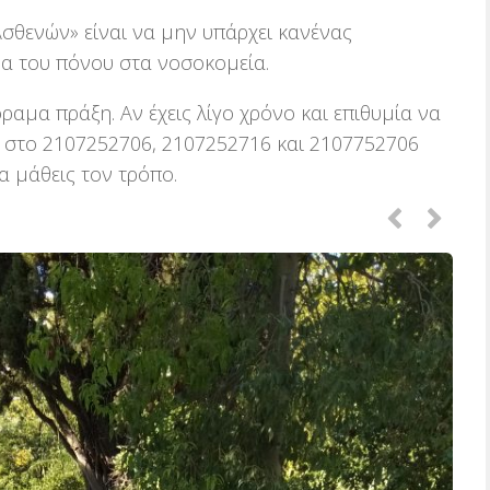
σθενών» είναι να μην υπάρχει κανένας
α του πόνου στα νοσοκομεία.
ραμα πράξη. Αν έχεις λίγο χρόνο και επιθυμία να
σε στο 2107252706, 2107252716 και 2107752706
α μάθεις τον τρόπο.