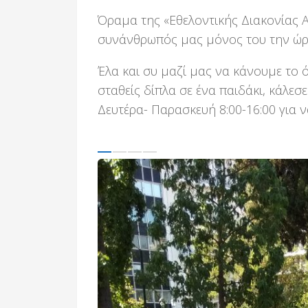
Όραμα της «Εθελοντικής Διακονίας Α
συνάνθρωπός μας μόνος του την ώρ
Έλα και συ μαζί μας να κάνουμε το ό
σταθείς δίπλα σε ένα παιδάκι, κάλε
Δευτέρα- Παρασκευή 8:00-16:00 για ν
Previous
Next