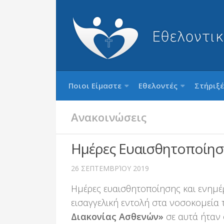
Ποιοι Είμαστε
Εθελοντές
Στήριξέ
Ανακοινώσεις
Ημέρες Ευαισθητοποίησ
26 ΣΕΠΤΕΜΒΡΊΟΥ 2019
Ημέρες ευαισθητοποίησης και ενημέρ
εισαγγελική εντολή στα νοσοκομεία 
Διακονίας Ασθενών»
σε αυτά ήταν 