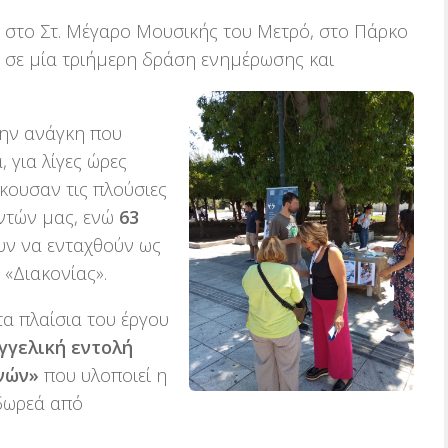
ν στο Στ. Μέγαρο Μουσικής του Μετρό, στο Πάρκο
ς σε μία τριήμερη δράση ενημέρωσης και
ην ανάγκη που
, για λίγες ώρες
 άκουσαν τις πλούσιες
οντών μας, ενώ
63
υν να ενταχθούν ως
 «Διακονίας».
α πλαίσια του έργου
γγελική εντολή
νών»
που υλοποιεί η
 δωρεά από