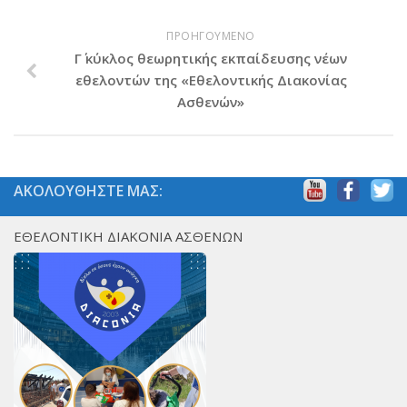
PayPal
ΠΡΟΗΓΟΥΜΕΝΟ
Δράσεις
Γ΄ κύκλος θεωρητικής εκπαίδευσης νέων
Τομείς
εθελοντών της «Εθελοντικής Διακονίας
Ασθενών»
Νοσοκομεία
Διακονία Κατ οίκον
Φιλοξενία Κατ οίκον
ΑΚΟΛΟΥΘΗΣΤΕ ΜΑΣ:
Συνεργαζόμενοι Φορείς
Εκδηλώσεις
ΕΘΕΛΟΝΤΙΚΗ ΔΙΑΚΟΝΙΑ ΑΣΘΕΝΩΝ
Ανακοινώσεις
Αρχείο Ανακοινώσεων
Υποστηρικτές
Δωρητές
Χορηγοί