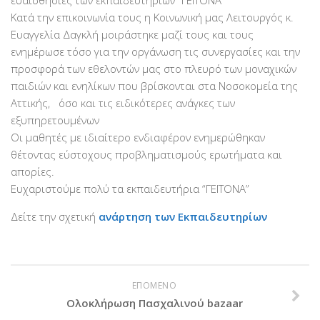
Βραβεύσεις
Κατά την επικοινωνία τους η Κοινωνική μας Λειτουργός κ.
Ευαγγελία Δαγκλή μοιράστηκε μαζί τους και τους
Εθελοντές
ενημέρωσε τόσο για την οργάνωση τις συνεργασίες και την
Γίνε εθελοντής
προσφορά των εθελοντών μας στο πλευρό των μοναχικών
παιδιών και ενηλίκων που βρίσκονται στα Νοσοκομεία της
Εκπαίδευση
Αττικής, όσο και τις ειδικότερες ανάγκες των
Θεωρητική
εξυπηρετουμένων
Οι μαθητές με ιδιαίτερο ενδιαφέρον ενημερώθηκαν
Πρακτική
θέτοντας εύστοχους προβληματισμούς ερωτήματα και
Υποστήριξη
απορίες.
Εποπτεία
Ευχαριστούμε πολύ τα εκπαιδευτήρια “ΓΕΙΤΟΝΑ”
Ομάδες Στήριξης
Δείτε την σχετική
ανάρτηση των Εκπαιδευτηρίων
Εμπειρίες
Μικρές ιστορίες
Στήριξέ μας
ΕΠΟΜΕΝΟ
Ολοκλήρωση Πασχαλινού bazaar
Με τραπεζική κατάθεση