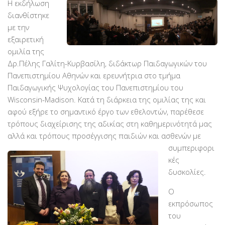
Η εκδήλωση
Βραβεύσεις
διανθίστηκε
με την
Εθελοντές
εξαιρετική
Γίνε εθελοντής
ομιλία της
Εκπαίδευση
Δρ.Πέλης Γαλίτη-Κυρβασίλη, διδάκτωρ Παιδαγωγικών του
Πανεπιστημίου Αθηνών και ερευνήτρια στο τμήμα
Θεωρητική
Παιδαγωγικής Ψυχολογίας του Πανεπιστημίου του
Πρακτική
Wisconsin-Madison. Κατά τη διάρκεια της ομιλίας της και
αφού εξήρε το σημαντικό έργο των εθελοντών, παρέθεσε
Υποστήριξη
τρόπους διαχείρισης της αδικίας στη καθημερινότητά μας
Εποπτεία
αλλά και τρόπους προσέγγισης παιδιών και
ασθενών με
Ομάδες Στήριξης
συμπεριφορι
κές
Εμπειρίες
δυσκολίες.
Μικρές ιστορίες
Ο
Στήριξέ μας
εκπρόσωπος
του
Με τραπεζική κατάθεση