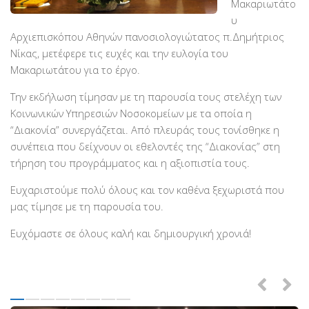
Μακαριωτάτο
PayPal
υ
Δράσεις
Αρχιεπισκόπου Αθηνών πανοσιολογιώτατος π.Δημήτριος
Νίκας, μετέφερε τις ευχές και την ευλογία του
Τομείς
Μακαριωτάτου για το έργο.
Νοσοκομεία
Την εκδήλωση τίμησαν με τη παρουσία τους στελέχη των
Διακονία Κατ οίκον
Κοινωνικών Υπηρεσιών Νοσοκομείων με τα οποία η
Φιλοξενία Κατ οίκον
“Διακονία” συνεργάζεται. Από πλευράς τους τονίσθηκε η
συνέπεια που δείχνουν οι εθελοντές της “Διακονίας” στη
Συνεργαζόμενοι Φορείς
τήρηση του προγράμματος και η αξιοπιστία τους.
Εκδηλώσεις
Ευχαριστούμε πολύ όλους και τον καθένα ξεχωριστά που
Ανακοινώσεις
μας τίμησε με τη παρουσία του.
Αρχείο Ανακοινώσεων
Ευχόμαστε σε όλους καλή και δημιουργική χρονιά!
Υποστηρικτές
Δωρητές
Χορηγοί