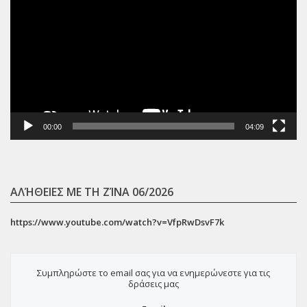
Αναπαραγωγής
Βίντεο
00:00
04:09
ΑΛΉΘΕΙΕΣ ΜΕ ΤΗ ΖΊΝΑ 06/2026
https://www.youtube.com/watch?v=VfpRwDsvF7k
Συμπληρώστε το email σας για να ενημερώνεστε για τις
δράσεις μας