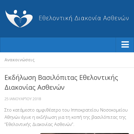
Ποιοι Είμαστε
Ανακοινώσεις
Φιλοσοφία μας
Εκδήλωση Βασιλόπιτας Εθελοντικής
Η Ιστορία μας
Διακονίας Ασθενών
Ο Σύλλογος
25 ΙΑΝΟΥΑΡΊΟΥ 2018
Το Διοικητικό Συμβούλιο
Στο κατάμεστο αμφιθέατρο του Ιπποκρατείου Νοσοκομείου
Καταστατικό
Αθηνών έγινε η εκδήλωση για τη κοπή της βασιλόπιτας της
Ισολογισμοί-Απολογισμοί
“Εθελοντικής Διακονίας Ασθενών”.
Βραβεύσεις