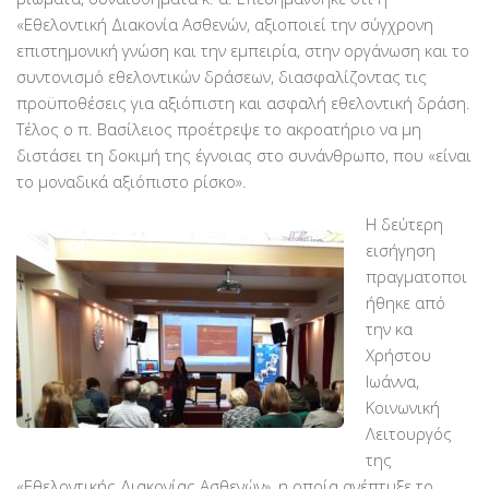
Χορηγοί Επικοινωνίας
«Εθελοντική Διακονία Ασθενών, αξιοποιεί την σύγχρονη
επιστημονική γνώση και την εμπειρία, στην οργάνωση και το
Επικοινωνία
συντονισμό εθελοντικών δράσεων, διασφαλίζοντας τις
προϋποθέσεις για αξιόπιστη και ασφαλή εθελοντική δράση.
Τέλος ο π. Βασίλειος προέτρεψε το ακροατήριο να μη
διστάσει τη δοκιμή της έγνοιας στο συνάνθρωπο, που «είναι
το μοναδικά αξιόπιστο ρίσκο».
Η δεύτερη
εισήγηση
πραγματοποι
ήθηκε από
την κα
Χρήστου
Ιωάννα,
Κοινωνική
Λειτουργός
της
«Εθελοντικής Διακονίας Ασθενών», η οποία ανέπτυξε το