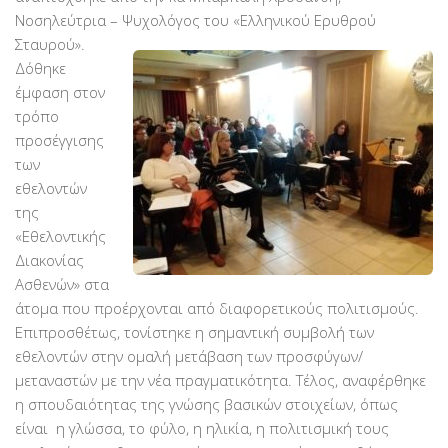
Νοσηλεύτρια – Ψυχολόγος του
«Ελληνικού Ερυθρού
Σταυρού».
Δόθηκε
έμφαση στον
τρόπο
προσέγγισης
των
εθελοντών
της
«Εθελοντικής
Διακονίας
Ασθενών» στα
άτομα που προέρχονται από διαφορετικούς πολιτισμούς.
Επιπροσθέτως, τονίστηκε η σημαντική συμβολή των
εθελοντών στην ομαλή μετάβαση των προσφύγων/
μεταναστών με την νέα πραγματικότητα. Τέλος, αναφέρθηκε
η σπουδαιότητας της γνώσης βασικών στοιχείων, όπως
είναι η γλώσσα, το φύλο, η ηλικία, η πολιτισμική τους