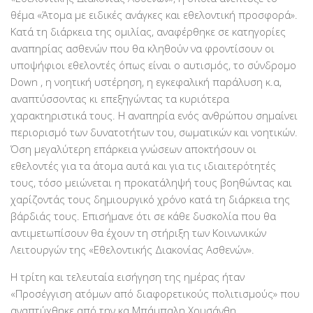
θέμα «Άτομα με ειδικές ανάγκες και εθελοντική προσφορά».
Κατά τη διάρκεια της ομιλίας, αναφέρθηκε σε κατηγορίες
αναπηρίας ασθενών που θα κληθούν να φροντίσουν οι
υποψήφιοι εθελοντές όπως είναι ο αυτισμός, το σύνδρομο
Down , η νοητική υστέρηση, η εγκεφαλική παράλυση κ.α,
αναπτύσσοντας κι επεξηγώντας τα κυριότερα
χαρακτηριστικά τους. Η αναπηρία ενός ανθρώπου σημαίνει
περιορισμό των δυνατοτήτων του, σωματικών και νοητικών.
Όση μεγαλύτερη επάρκεια γνώσεων αποκτήσουν οι
εθελοντές για τα άτομα αυτά και για τις ιδιαιτερότητές
τους, τόσο μειώνεται η προκατάληψή τους βοηθώντας και
χαρίζοντάς τους δημιουργικό χρόνο κατά τη διάρκεια της
βάρδιάς τους. Επισήμανε ότι σε κάθε δυσκολία που θα
αντιμετωπίσουν θα έχουν τη στήριξη των Κοινωνικών
Λειτουργών της «Εθελοντικής Διακονίας Ασθενών».
Η τρίτη και τελευταία εισήγηση της ημέρας ήταν
«Προσέγγιση ατόμων από διαφορετικούς πολιτισμούς» που
αναπτύχθηκε από την κα Μπάμπαλη Χρυσάνθη,