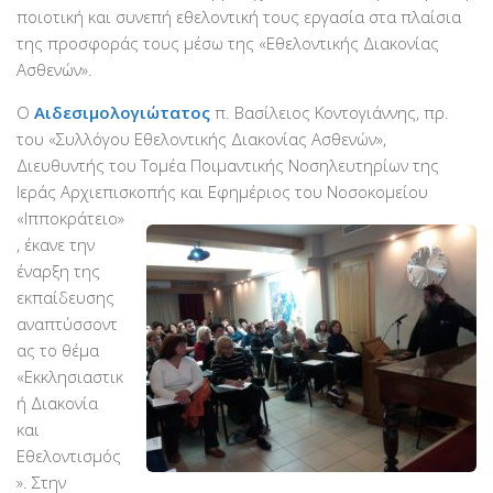
ποιοτική και συνεπή εθελοντική τους εργασία στα πλαίσια
Βραβεύσεις
της προσφοράς τους μέσω της «Εθελοντικής Διακονίας
Εθελοντές
Ασθενών».
Γίνε εθελοντής
Ο
Αιδεσιμολογιώτατος
π. Βασίλειος Κοντογιάννης, πρ.
Εκπαίδευση
του «Συλλόγου Εθελοντικής Διακονίας Ασθενών»,
Διευθυντής του Τομέα Ποιμαντικής Νοσηλευτηρίων της
Θεωρητική
Ιεράς Αρχιεπισκοπής και
Εφημέριος του Νοσοκομείου
Πρακτική
«Ιπποκράτειο»
, έκανε την
Υποστήριξη
έναρξη της
Εποπτεία
εκπαίδευσης
Ομάδες Στήριξης
αναπτύσσοντ
ας το θέμα
Εμπειρίες
«Εκκλησιαστικ
Μικρές ιστορίες
ή Διακονία
και
Στήριξέ μας
Εθελοντισμός
Με τραπεζική κατάθεση
». Στην