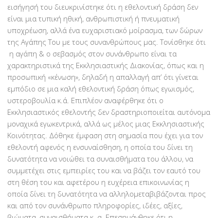
εισήγησή του διευκρινίστηκε ότι η εθελοντική δράση δεν
PayPal
είναι μια τυπική ηθική, ανθρωπιστική ή πνευματική
Δράσεις
υποχρέωση, αλλά ένα ευχαριστιακό μοίρασμα, των δώρων
της Αγάπης Του με τους συνανθρώπους μας. Τονίσθηκε ότι
Τομείς
η αγάπη & ο σεβασμός στον συνάνθρωπο είναι τα
Νοσοκομεία
χαρακτηριστικά της Εκκλησιαστικής Διακονίας, όπως και η
Διακονία Κατ οίκον
προσωπική «κένωση», δηλαδή η απαλλαγή απ’ ότι γίνεται
εμπόδιο σε μια καλή εθελοντική δράση όπως εγωισμός,
Φιλοξενία Κατ οίκον
υστεροβουλία κ.ά. Επιπλέον αναφέρθηκε ότι ο
Συνεργαζόμενοι Φορείς
Εκκλησιαστικός εθελοντής δεν δραστηριοποιείται αυτόνομα
Εκδηλώσεις
μοναχικά εγωκεντρικά, αλλά ως μέλος μιας Εκκλησιαστικής
Κοινότητας. Δόθηκε έμφαση στη σημασία που έχει για τον
Ανακοινώσεις
εθελοντή αφενός η ενσυναίσθηση, η οποία του δίνει τη
Αρχείο Ανακοινώσεων
δυνατότητα να νοιώθει τα συναισθήματα του άλλου, να
συμμετέχει στις εμπειρίες του και να βάζει τον εαυτό του
Υποστηρικτές
στη θέση του και αφετέρου η ευχέρεια επικοινωνίας η
Δωρητές
οποία δίνει τη δυνατότητα να αλληλομεταβιβάζονται προς
και από τον συνάνθρωπο πληροφορίες, ιδέες, αξίες,
Χορηγοί
βιώματα, συναισθήματα κ. α. Επεσημάνθηκε ότι η