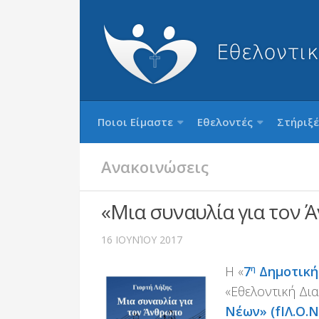
Ποιοι Είμαστε
Εθελοντές
Στήριξέ
Ανακοινώσεις
«Μια συναυλία για τον
16 ΙΟΥΝΊΟΥ 2017
Η «
7
η
Δημοτική
«Εθελοντική Δι
Νέων» (fΙΛ.Ο.Ν