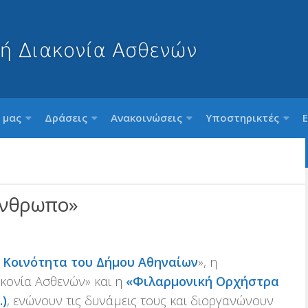
 μας
Δράσεις
Ανακοινώσεις
Υποστηρικτές
 Άνθρωπο»
 Κοινότητα του Δήμου Αθηναίων
», η
ακονία Ασθενών» και η
«Φιλαρμονική Ορχήστρα
.)
, ενώνουν τις δυνάμεις τους και διοργανώνουν