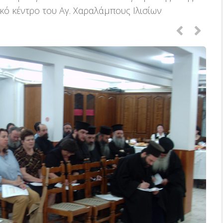
κό κέντρο του Αγ. Χαραλάμπους Ιλισίων