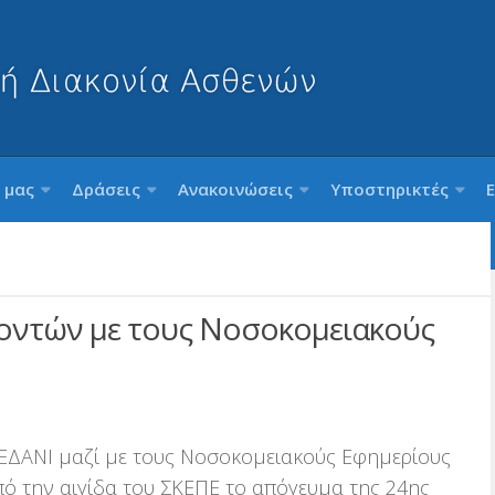
 μας
Δράσεις
Ανακοινώσεις
Υποστηρικτές
οντών με τους Νοσοκομειακούς
ΕΔΑΝΙ μαζί με τους Νοσοκομειακούς Εφημερίους
υπό την αιγίδα του ΣΚΕΠΕ το απόγευμα της 24ης