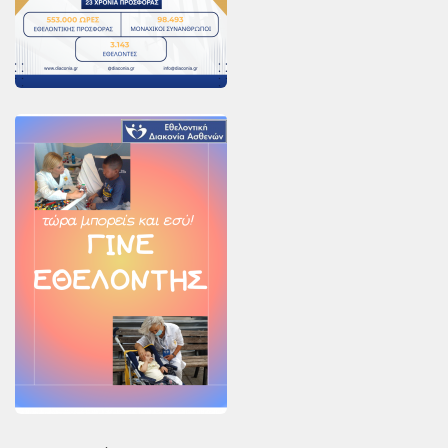
PayPal
Δράσεις
Τομείς
Νοσοκομεία
Διακονία Κατ οίκον
Φιλοξενία Κατ οίκον
Συνεργαζόμενοι Φορείς
Εκδηλώσεις
Ανακοινώσεις
Αρχείο Ανακοινώσεων
Υποστηρικτές
Δωρητές
Χορηγοί