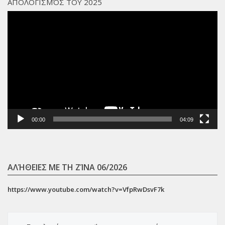
ΑΠΟΛΟΓΙΣΜΌΣ ΤΟΥ 2025
Χορηγοί Επικοινωνίας
Πρόγραμμα
Επικοινωνία
Αναπαραγωγής
Βίντεο
00:00
04:09
ΑΛΉΘΕΙΕΣ ΜΕ ΤΗ ΖΊΝΑ 06/2026
https://www.youtube.com/watch?v=VfpRwDsvF7k