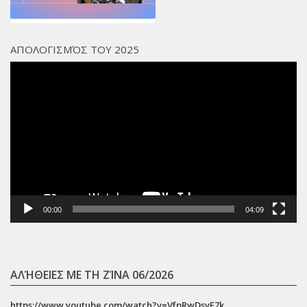
ΑΠΟΛΟΓΙΣΜΌΣ ΤΟΥ 2025
Πρόγραμμα
Αναπαραγωγής
Βίντεο
00:00
04:09
ΑΛΉΘΕΙΕΣ ΜΕ ΤΗ ΖΊΝΑ 06/2026
https://www.youtube.com/watch?v=VfpRwDsvF7k