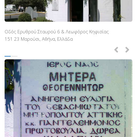
Βραβεύσεις
Εθελοντές
Γίνε εθελοντής
Οδός Ερυθρού Σταυρού 6 & Λεωφόρος Κηφισίας
Εκπαίδευση
151 23 Μαρούσι, Αθήνα, Ελλάδα
Θεωρητική
Πρακτική
Υποστήριξη
Εποπτεία
Ομάδες Στήριξης
Εμπειρίες
Μικρές ιστορίες
Στήριξέ μας
Με τραπεζική κατάθεση