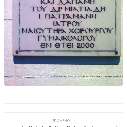
PayPal
Δράσεις
Τομείς
Νοσοκομεία
Διακονία Κατ οίκον
Φιλοξενία Κατ οίκον
Συνεργαζόμενοι Φορείς
Εκδηλώσεις
Ανακοινώσεις
Αρχείο Ανακοινώσεων
Υποστηρικτές
Δωρητές
Χορηγοί
ΕΠΟΜΕΝΟ