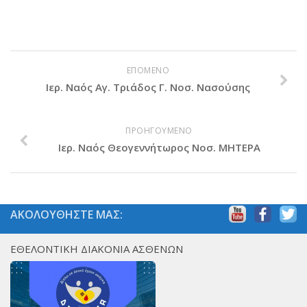
Βραβεύσεις
Εθελοντές
Γίνε εθελοντής
ΕΠΟΜΕΝΟ
Εκπαίδευση
Ιερ. Ναός Αγ. Τριάδος Γ. Νοσ. Νασούσης
Θεωρητική
Πρακτική
ΠΡΟΗΓΟΥΜΕΝΟ
Ιερ. Ναός Θεογεννήτωρος Νοσ. ΜΗΤΕΡΑ
Υποστήριξη
Εποπτεία
Ομάδες Στήριξης
ΑΚΟΛΟΥΘΗΣΤΕ ΜΑΣ:
Εμπειρίες
Μικρές ιστορίες
ΕΘΕΛΟΝΤΙΚΗ ΔΙΑΚΟΝΙΑ ΑΣΘΕΝΩΝ
Στήριξέ μας
Με τραπεζική κατάθεση