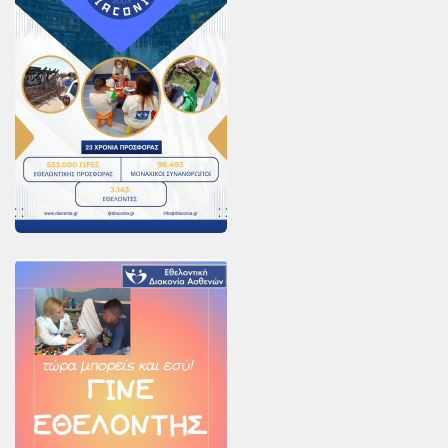
PayPal
Δράσεις
Τομείς
Νοσοκομεία
Διακονία Κατ οίκον
Φιλοξενία Κατ οίκον
Συνεργαζόμενοι Φορείς
Εκδηλώσεις
Ανακοινώσεις
Αρχείο Ανακοινώσεων
Υποστηρικτές
Δωρητές
Χορηγοί