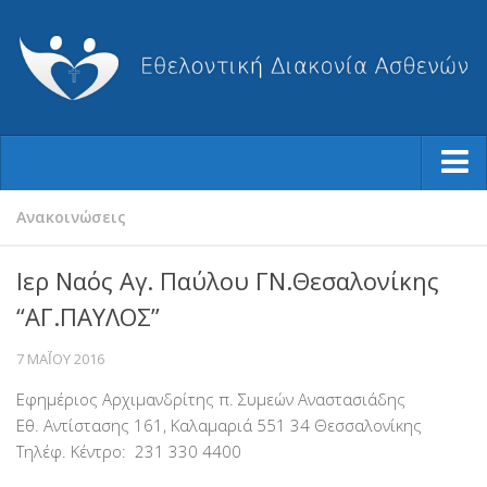
Ποιοι Είμαστε
Ανακοινώσεις
Φιλοσοφία μας
Ιερ Ναός Αγ. Παύλου ΓΝ.Θεσαλονίκης
Η Ιστορία μας
“ΑΓ.ΠΑΥΛΟΣ”
Ο Σύλλογος
7 ΜΑΪ́ΟΥ 2016
Το Διοικητικό Συμβούλιο
Εφημέριος Αρχιμανδρίτης π. Συμεών Αναστασιάδης
Καταστατικό
Εθ. Αντίστασης 161, Καλαμαριά 551 34 Θεσσαλονίκης
Ισολογισμοί-Απολογισμοί
Τηλέφ. Κέντρο: 231 330 4400
Βραβεύσεις