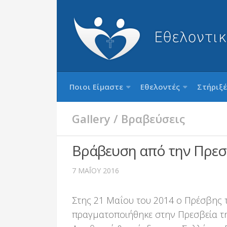
Ποιοι Είμαστε
Εθελοντές
Στήριξέ
Gallery
/
Βραβεύσεις
Βράβευση από την Πρεσ
7 ΜΑΪ́ΟΥ 2016
Στης 21 Μαΐου του 2014 ο Πρέσβης 
πραγματοποιήθηκε στην Πρεσβεία τη