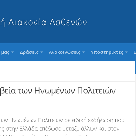
 μας
Δράσεις
Ανακοινώσεις
Υποστηρικτές
βεία των Ηνωμένων Πολιτειών
των Ηνωμένων Πολιτειών σε ειδική εκδήλωση που
ς στην Ελλάδα επέδωσε μεταξύ άλλων και στον