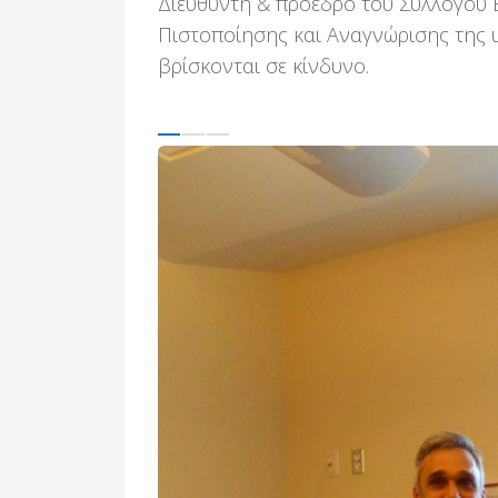
Διευθυντή & πρόεδρο του Συλλόγου Ε
Πιστοποίησης και Αναγνώρισης της 
βρίσκονται σε κίνδυνο.
Previous
Next