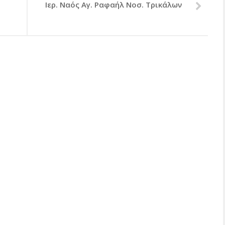
Ιερ. Ναός Αγ. Ραφαήλ Νοσ. Τρικάλων