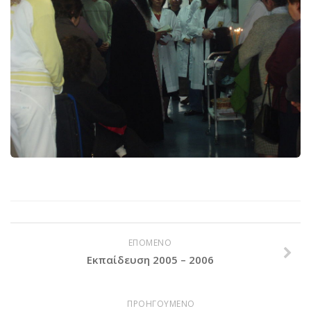
Βραβεύσεις
Εθελοντές
Γίνε εθελοντής
Εκπαίδευση
Θεωρητική
Πρακτική
Υποστήριξη
Εποπτεία
Ομάδες Στήριξης
Εμπειρίες
ΕΠΟΜΕΝΟ
Μικρές ιστορίες
Εκπαίδευση 2005 – 2006
Στήριξέ μας
Με τραπεζική κατάθεση
ΠΡΟΗΓΟΥΜΕΝΟ