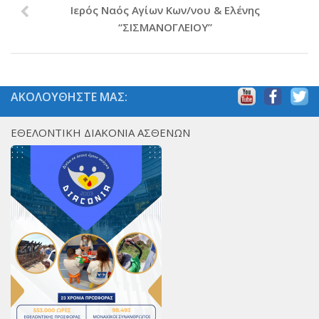
Ιερός Ναός Αγίων Κων/νου & Ελένης
PayPal
“ΣΙΣΜΑΝΟΓΛΕΙΟΥ”
Δράσεις
Τομείς
Νοσοκομεία
ΑΚΟΛΟΥΘΗΣΤΕ ΜΑΣ:
Διακονία Κατ οίκον
Φιλοξενία Κατ οίκον
ΕΘΕΛΟΝΤΙΚΗ ΔΙΑΚΟΝΙΑ ΑΣΘΕΝΩΝ
Συνεργαζόμενοι Φορείς
Εκδηλώσεις
Ανακοινώσεις
Αρχείο Ανακοινώσεων
Υποστηρικτές
Δωρητές
Χορηγοί