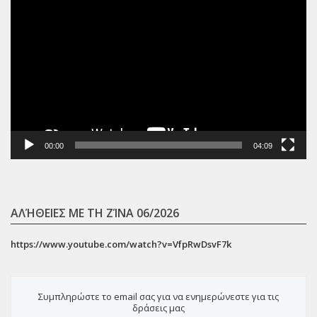
Πρόγραμμα
Αναπαραγωγής
Βίντεο
00:00
04:09
ΑΛΉΘΕΙΕΣ ΜΕ ΤΗ ΖΊΝΑ 06/2026
https://www.youtube.com/watch?v=VfpRwDsvF7k
Συμπληρώστε το email σας για να ενημερώνεστε για τις
δράσεις μας