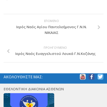
Βραβεύσεις
Εθελοντές
ΕΠΟΜΕΝΟ
Γίνε εθελοντής
Ιερός Ναός Αγίου Παντελεήμoνος Γ.Ν.Ν.
Εκπαίδευση
ΝΙΚΑΙΑΣ
Θεωρητική
Πρακτική
ΠΡΟΗΓΟΥΜΕΝΟ
Ιερός Ναός Ευαγγελιστού Λουκά Γ.Ν.Κοζάνης
Υποστήριξη
Εποπτεία
Ομάδες Στήριξης
ΑΚΟΛΟΥΘΗΣΤΕ ΜΑΣ:
Εμπειρίες
Μικρές ιστορίες
ΕΘΕΛΟΝΤΙΚΗ ΔΙΑΚΟΝΙΑ ΑΣΘΕΝΩΝ
Στήριξέ μας
Με τραπεζική κατάθεση