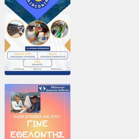
PayPal
Δράσεις
Τομείς
Νοσοκομεία
Διακονία Κατ οίκον
Φιλοξενία Κατ οίκον
Συνεργαζόμενοι Φορείς
Εκδηλώσεις
Ανακοινώσεις
Αρχείο Ανακοινώσεων
Υποστηρικτές
Δωρητές
Χορηγοί