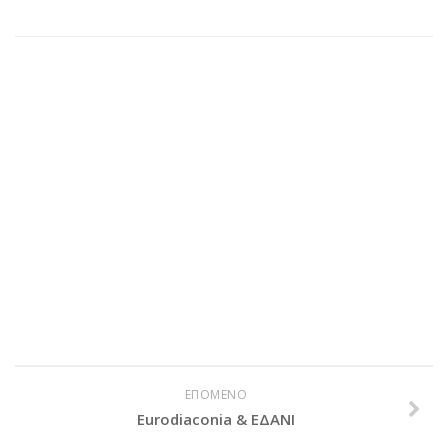
PayPal
Δράσεις
Τομείς
Νοσοκομεία
Διακονία Κατ οίκον
Φιλοξενία Κατ οίκον
Συνεργαζόμενοι Φορείς
Εκδηλώσεις
Ανακοινώσεις
Αρχείο Ανακοινώσεων
Υποστηρικτές
Δωρητές
ΕΠΟΜΕΝΟ
Eurodiaconia & ΕΔΑΝΙ
Χορηγοί