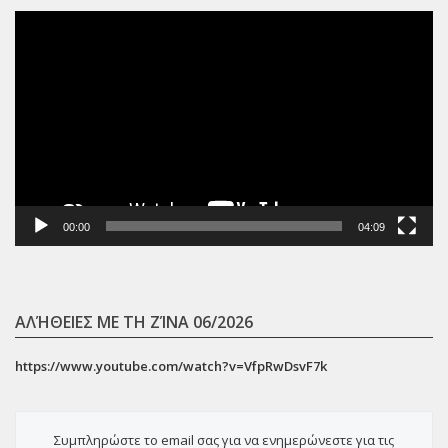
Πρόγραμμα
Αναπαραγωγής
Βίντεο
00:00
04:09
ΑΛΉΘΕΙΕΣ ΜΕ ΤΗ ΖΊΝΑ 06/2026
https://www.youtube.com/watch?v=VfpRwDsvF7k
Συμπληρώστε το email σας για να ενημερώνεστε για τις