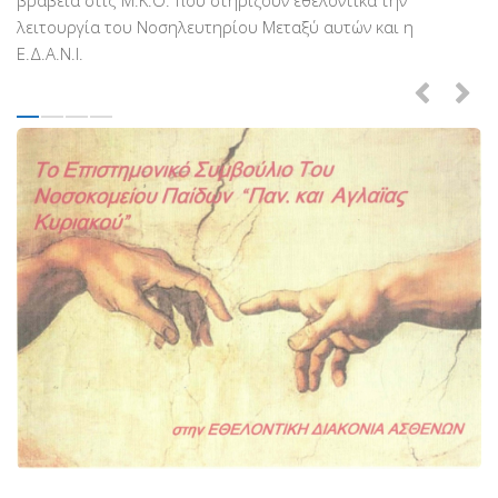
Βραβεύσεις
λειτουργία του Νοσηλευτηρίου Μεταξύ αυτών και η
Ε.Δ.Α.Ν.Ι.
Εθελοντές
Γίνε εθελοντής
Εκπαίδευση
Θεωρητική
Πρακτική
Υποστήριξη
Εποπτεία
Ομάδες Στήριξης
Εμπειρίες
Μικρές ιστορίες
Στήριξέ μας
Με τραπεζική κατάθεση