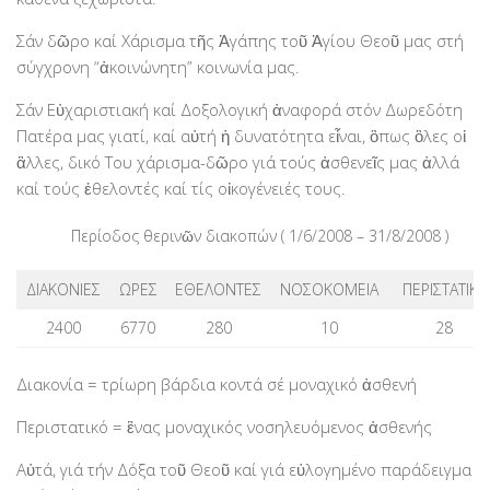
Χορηγοί Επικοινωνίας
Σάν δῶρο καί Χάρισμα τῆς Ἀγάπης τοῦ Ἁγίου Θεοῦ μας στή
Επικοινωνία
σύγχρονη “ἀκοινώνητη” κοινωνία μας.
Σάν Εὐχαριστιακή καί Δοξολογική ἀναφορά στόν Δωρεδότη
Πατέρα μας γιατί, καί αὐτή ἡ δυνατότητα εἶναι, ὃπως ὃλες οἱ
ἂλλες, δικό Του χάρισμα-δῶρο γιά τούς ἀσθενεῖς μας ἀλλά
καί τούς ἐθελοντές καί τίς οἰκογένειές τους.
Περίοδος θερινῶν διακοπών ( 1/6/2008 – 31/8/2008 )
ΔΙΑΚΟΝΙΕΣ
ΩΡΕΣ
ΕΘΕΛΟΝΤΕΣ
ΝΟΣΟΚΟΜΕΙΑ
ΠΕΡΙΣΤΑΤΙΚΑ
2400
6770
280
10
28
Διακονία
= τρίωρη βάρδια κοντά σέ μοναχικό ἀσθενή
Περιστατικό
= ἓνας μοναχικός νοσηλευόμενος ἀσθενής
Αὐτά, γιά τήν Δόξα τοῦ Θεοῦ καί γιά εὐλογημένο παράδειγμα