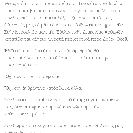
Θεοῦ, γιά τή μικρή προσφορά τους. Γεγονότα μοναδικά καί
PayPal
προσωπικά, βιώματα που δέν.. περιγράφονται. Μετά ἀπό
Δράσεις
πολλές σκέψεις καί ἐπιφυλάξεις ζητήσαμε ἀπό τούς
ἐθελοντές μας νά μᾶς τά ἐμπιστευθοῦν – ἐκμυστηρευτοῦν.
Τομείς
Στήν ἱστοσελίδα μας, τῆς Ἐθελοντικῆς Διακονίας Ἀσθενῶν
Νοσοκομεία
κατατίθενται κάποια λιγοστά περιστατικά πρός Δόξαν Θεοῦ.
Διακονία Κατ οίκον
Ἐδῶ σήμερα μέσα ἀπό ψυχρούς ἀριθμούς θά
Φιλοξενία Κατ οίκον
προσπαθήσουμε νά καταθέσουμε περιληπτικά τήν
προσφορά τους.
Συνεργαζόμενοι Φορείς
Εκδηλώσεις
Ὂχι σάν μέτρο προσφορᾶς.
Ανακοινώσεις
Ὂχι σάν ἀνθρώπινο κατόρθωμα ἀλλά,
Αρχείο Ανακοινώσεων
Σάν δυνατότητα καί εὐλογία, πού ὑπάρχει γιά τόν καθένα
Υποστηρικτές
μας, ὃταν ἀποφασίσουμε νά ὀργανώσουμε τήν
καθημερινότητά μας.
Δωρητές
Σάν δῶρο καί εύλογία γιά τούς ἲδιους τούς ἐθελοντές μας
Χορηγοί
καθένα ξεχωριστά.