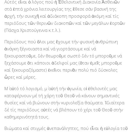
Αύτός εἶναι ὁ λόγος πού ἡ Ἐθελοντική Διακονία Ἀσθενῶν
Βραβεύσεις
στά ἑπτά χρόνια λειτουργίας της ἒθεσε σάν βασική της
ἀρχή, τήν συνεχῆ καί ἀδιάκοπη προσφορά ἀκόμη καί τίς
Εθελοντές
περιόδους τῶν θερινῶν διακοπῶν καί τῶν μεγάλων ἑορτῶν
Γίνε εθελοντής
(Πάσχα Χριστούγεννα κ.τ.λ.).
Εκπαίδευση
Περιόδους πού ὃλοι μας ἒχουμε τήν φυσική ἀνθρώπινη
Θεωρητική
ἀνάγκη ξέγνοιαστα καί νά γιορτάσουμε καί νά
ξεκουραστοῦμε, δέν θεωροῦμε σωστό δέν τό μποροῦμε νά
Πρακτική
ξεχάσουμε ὃτι κάποιοι ἀδελφοί μας (ὃταν ἐμεῖς μποροῦμε
Υποστήριξη
καί ξεκουραζόμαστε) ἐκεῖνοι περνᾶν πολύ πιό δύσκολες
Εποπτεία
ὧρες καί μέρες.
Ομάδες Στήριξης
Μ΄ αὐτό τό λογισμό, μ΄ αὐτή τήν ἀγωνία, οἱ ἐθελοντές μας
καταφέρνουν μέ τή χάρη τοῦ Θεοῦ νά κάνουν σημαντικές
Εμπειρίες
θυσίες καί νά βιώνουν στήν κυριολεξία θαύματα. Ἰδιαίτερα
Μικρές ιστορίες
δέ τίς περιόδους αὐτές νά βλέπουν τό χέρι τοῦ Θεοῦ στήν
Στήριξέ μας
καθημερινότητά τους.
Με τραπεζική κατάθεση
Βιώματα καί στιγμές ἀνεπανάληπτες, πού εἶναι ἡ εὐλογία τοῦ