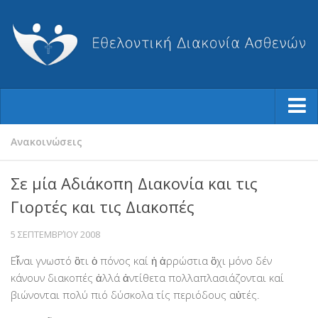
Ποιοι Είμαστε
Ανακοινώσεις
Φιλοσοφία μας
Σε μία Αδιάκοπη Διακονία και τις
Η Ιστορία μας
Γιορτές και τις Διακοπές
Ο Σύλλογος
5 ΣΕΠΤΕΜΒΡΊΟΥ 2008
Το Διοικητικό Συμβούλιο
Εἶναι γνωστό ὂτι ὁ πόνος καί ἡ ἀρρώστια ὂχι μόνο δέν
Καταστατικό
κάνουν διακοπές ἀλλά ἀντίθετα πολλαπλασιάζονται καί
Ισολογισμοί-Απολογισμοί
βιώνονται πολύ πιό δύσκολα τίς περιόδους αὐτές.
Βραβεύσεις