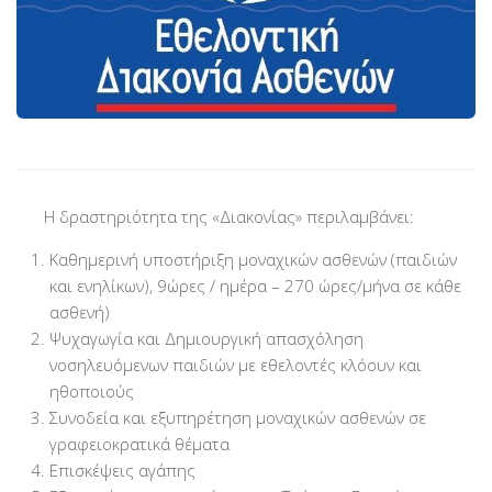
Βραβεύσεις
Εθελοντές
Γίνε εθελοντής
Εκπαίδευση
Θεωρητική
Πρακτική
Η δραστηριότητα της «Διακονίας» περιλαμβάνει:
Υποστήριξη
Καθημερινή υποστήριξη μοναχικών ασθενών (παιδιών
Εποπτεία
και ενηλίκων), 9ώρες / ημέρα – 270 ώρες/μήνα σε κάθε
ασθενή)
Ομάδες Στήριξης
Ψυχαγωγία και Δημιουργική απασχόληση
Εμπειρίες
νοσηλευόμενων παιδιών με εθελοντές κλόουν και
ηθοποιούς
Μικρές ιστορίες
Συνοδεία και εξυπηρέτηση μοναχικών ασθενών σε
Στήριξέ μας
γραφειοκρατικά θέματα
Επισκέψεις αγάπης
Με τραπεζική κατάθεση