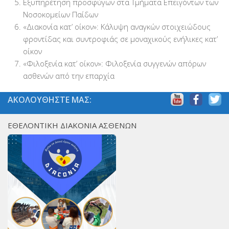
Εξυπηρέτηση προσφύγων στα Τμήματα Επειγόντων των
PayPal
Νοσοκομείων Παίδων
Δράσεις
«Διακονία κατ’ οίκον»: Κάλυψη αναγκών στοιχειώδους
φροντίδας και συντροφιάς σε μοναχικούς ενήλικες κατ’
Τομείς
οίκον
Νοσοκομεία
«Φιλοξενία κατ’ οίκον»: Φιλοξενία συγγενών απόρων
ασθενών από την επαρχία
Διακονία Κατ οίκον
Φιλοξενία Κατ οίκον
ΑΚΟΛΟΥΘΗΣΤΕ ΜΑΣ:
Συνεργαζόμενοι Φορείς
ΕΘΕΛΟΝΤΙΚΗ ΔΙΑΚΟΝΙΑ ΑΣΘΕΝΩΝ
Εκδηλώσεις
Ανακοινώσεις
Αρχείο Ανακοινώσεων
Υποστηρικτές
Δωρητές
Χορηγοί