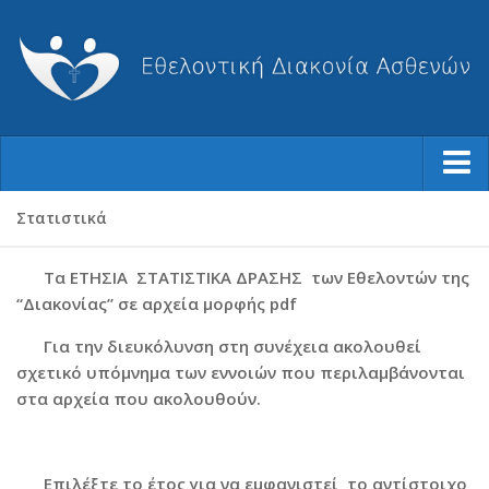
Ποιοι Είμαστε
Στατιστικά
Φιλοσοφία μας
Τα ΕΤΗΣΙΑ ΣΤΑΤΙΣΤΙΚΑ ΔΡΑΣΗΣ των Εθελοντών της
Η Ιστορία μας
“Διακονίας” σε αρχεία μορφής pdf
Ο Σύλλογος
Για την διευκόλυνση στη συνέχεια ακολουθεί
Το Διοικητικό Συμβούλιο
σχετικό υπόμνημα των εννοιών που περιλαμβάνονται
στα αρχεία που ακολουθούν.
Καταστατικό
Ισολογισμοί-Απολογισμοί
Βραβεύσεις
Επιλέξτε το έτος για να εμφανιστεί το αντίστοιχο