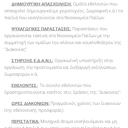
ΔΗΜΙΟΥΡΓΙΚΗ ΑΠΑΣΧΟΛΗΣΗ:
Ομάδα εθελοντών που
απασχολεί δημιουργικά (με χειροτεχνίες, ζωγραφική κ.ά.) τα
παιδιά που νοσηλεύονται στα Νοσοκομεία Παίδων.
ΨΥΧΑΓΩΓΙΚΕΣ ΠΑΡΑΣΤΑΣΕΙΣ:
Παραστάσεις που
οργανώνονται τακτικά στα Νοσοκομεία Παίδων με την
συμμετοχή των ομάδων του κλόουν και κουκλοθεάτρου της
“Διακονίας”.
ΣΤΗΡΙΞΗΣ Ε.Δ.Α.Ν.Ι.:
Οργανωτική υποστήριξη στην
οργάνωση, την προετοιμασία και διεξαγωγή εκδηλώσεων,
δωροαγορών κ.ά..
ΕΘΕΛΟΝΤΕΣ:
Το σύνολο εθελοντών που
δραστηριοποιούνται κατ΄έτος στις δράσεις της “Διακονίας”.
ΩΡΕΣ ΔΙΑΚΟΝΙΩΝ:
Πραγματικός χρόνος των διακονιών
(της εθελοντικής προσφοράς).
ΠΕΡΙΣΤΑΤΙΚΑ:
Μοναχικά άτομα νοσηλευόμενοι και μη
ενήλικες ή παιδιά, των οποίων τη φροντίδα εθελοντικά έχει