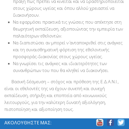
πράξη πώς πρέπει να κινείται και να δραστηριοποιείται
Βραβεύσεις
στους χώρους υγείας και όπου αλλού χρειαστεί να
διακονήσουν.
Εθελοντές
Να εφαρμόσει πρακτικά τις γνώσεις που απέκτησε στη
Γίνε εθελοντής
θεωρητική εκπαίδευση, αξιοποιώντας την εμπειρία των
παλαιότερων εθελοντών.
Εκπαίδευση
Να διαπιστώσει αν μπορεί ν΄ ανταποκριθεί στις ανάγκες
Θεωρητική
και τη συναισθηματική φόρτιση της εθελοντικής
Πρακτική
προσφοράς-διακονίας στους χώρους υγείας.
Να γνωρίσει τις ανάγκες και ιδιαιτερότητες των
Υποστήριξη
συνανθρώπων του που θα κληθεί να διακονήσει.
Εποπτεία
Βασική δέσμευση – στόχος και πρόθεση της Ε.Δ.Α.Ν.Ι.,
Ομάδες Στήριξης
είναι οι εθελοντές της να έχουν συνεπή και συνεχή
Εμπειρίες
εκπαίδευση, στήριξη και εποπτεία από κοινωνικούς
λειτουργούς, για την καλύτερη δυνατή αξιολόγηση,
Μικρές ιστορίες
πιστοποίηση και αξιοποίηση τους.
Στήριξέ μας
ΑΚΟΛΟΥΘΗΣΤΕ ΜΑΣ:
Με τραπεζική κατάθεση