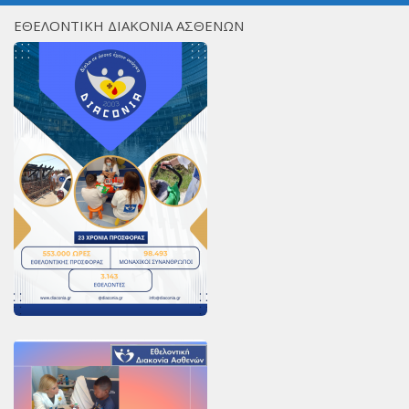
PayPal
ΕΘΕΛΟΝΤΙΚΗ ΔΙΑΚΟΝΙΑ ΑΣΘΕΝΩΝ
Δράσεις
Τομείς
Νοσοκομεία
Διακονία Κατ οίκον
Φιλοξενία Κατ οίκον
Συνεργαζόμενοι Φορείς
Εκδηλώσεις
Ανακοινώσεις
Αρχείο Ανακοινώσεων
Υποστηρικτές
Δωρητές
Χορηγοί